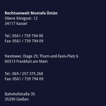
t
e
Rechtsanwalt Mustafa Üstün
Obere Königsstr. 12
r
34117
Kassel
n
a
Tel.:
0561 / 739 794 00
t
Fax: 0561 / 739 794 09
i
v
Nextower, Etage 29, Thurn-und-Taxis-Platz 6
e
60313
Frankfurt am Main
:
Tel.:
069 / 257 375 268
Fax: 0561 / 739 794 09
Bahnhofstraße 35
35390
Gießen