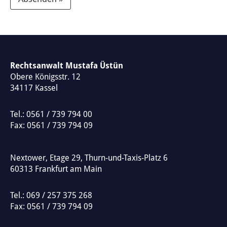
A
l
t
e
Rechtsanwalt Mustafa Üstün
Obere Königsstr. 12
r
34117
Kassel
n
a
Tel.:
0561 / 739 794 00
t
Fax: 0561 / 739 794 09
i
v
Nextower, Etage 29, Thurn-und-Taxis-Platz 6
e
60313
Frankfurt am Main
:
Tel.:
069 / 257 375 268
Fax: 0561 / 739 794 09