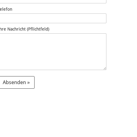
Telefon
hre Nachricht (Pflichtfeld)
Absenden »
A
e