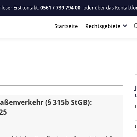
loser Erstkontakt:
0561 / 739 794 00
oder über das
Kontaktfo
Startseite
Rechtsgebiete
Ü
traßenverkehr (§ 315b StGB):
I
25
I