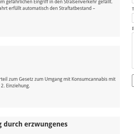
m gefährlichen Eingriff in den Straßenverkehr gefällt.
ahrt erfüllt automatisch den Straftatbestand –
I
 Urteil zum Gesetz zum Umgang mit Konsumcannabis mit
2. Einziehung.
l
t
ng durch erzwungenes
r