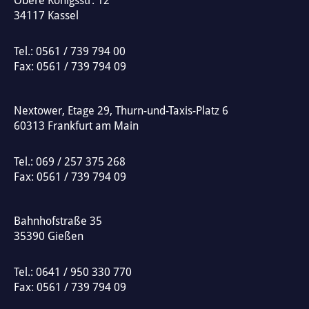
Obere Königsstr. 12
r
34117
Kassel
n
a
Tel.:
0561 / 739 794 00
t
Fax: 0561 / 739 794 09
i
v
Nextower, Etage 29, Thurn-und-Taxis-Platz 6
e
60313
Frankfurt am Main
:
Tel.:
069 / 257 375 268
Fax: 0561 / 739 794 09
Bahnhofstraße 35
35390
Gießen
Tel.:
0641 / 950 330 770
Fax: 0561 / 739 794 09