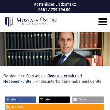
Kostenloser Erstkontakt:
0561 / 739 794 00
Sie sind hier:
Startseite
»
Kindesunterhalt und
Nebeneinkünfte
»
kindesunterhalt-und-nebeneinkuenfte
teilen
teilen
E-Mail
RSS-feed