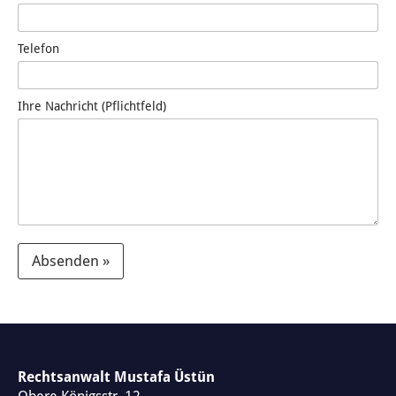
Telefon
Ihre Nachricht (Pflichtfeld)
Absenden »
A
l
t
e
Rechtsanwalt Mustafa Üstün