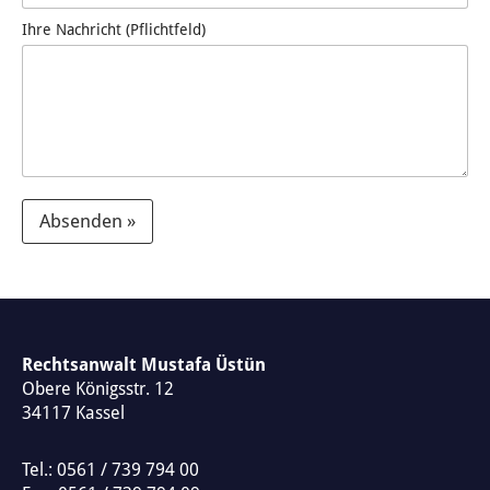
Ihre Nachricht (Pflichtfeld)
Absenden »
A
l
t
e
Rechtsanwalt Mustafa Üstün
Obere Königsstr. 12
r
34117
Kassel
n
a
Tel.:
0561 / 739 794 00
t