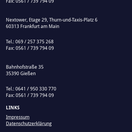
Fax: 0561 / 739 794 09
i
v
Nextower, Etage 29, Thurn-und-Taxis-Platz 6
e
60313
Frankfurt am Main
:
Tel.:
069 / 257 375 268
Fax: 0561 / 739 794 09
Bahnhofstraße 35
35390
Gießen
Tel.:
0641 / 950 330 770
Fax: 0561 / 739 794 09
LINKS
Impressum
Datenschutzerklärung