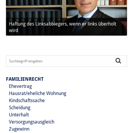
Haftung des Linksabbiegers, wenn er links überholt
wird
FAMILIENRECHT
Ehevertrag
Hausrat/eheliche Wohnung
Kindschaftssache
Scheidung
Unterhalt
Versorgungsausgleich
Zugewinn