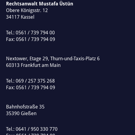
e
Rechtsanwalt Mustafa Üstün
Obere Königsstr. 12
r
34117
Kassel
n
a
Tel.:
0561 / 739 794 00
t
Fax: 0561 / 739 794 09
i
v
Nextower, Etage 29, Thurn-und-Taxis-Platz 6
e
60313
Frankfurt am Main
:
Tel.:
069 / 257 375 268
Fax: 0561 / 739 794 09
Bahnhofstraße 35
35390
Gießen
Tel.:
0641 / 950 330 770