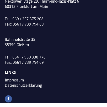
Nextower, Etage 29, Thurn-und-Taxis-Platz 6
e
60313
Frankfurt am Main
:
Tel.:
069 / 257 375 268
Fax: 0561 / 739 794 09
Bahnhofstraße 35
35390
Gießen
Tel.:
0641 / 950 330 770
Fax: 0561 / 739 794 09
LINKS
Impressum
Datenschutzerklärung