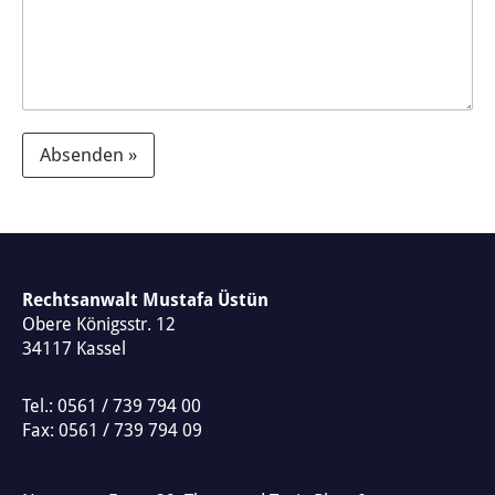
Absenden »
A
l
t
e
Rechtsanwalt Mustafa Üstün
Obere Königsstr. 12
r
34117
Kassel
n
a
Tel.:
0561 / 739 794 00
t
Fax: 0561 / 739 794 09
i
v