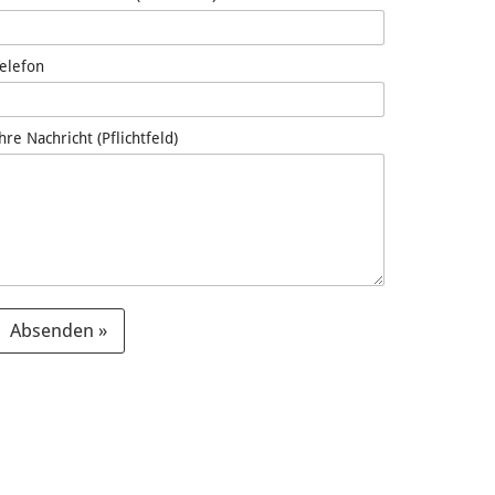
Telefon
hre Nachricht (Pflichtfeld)
Absenden »
A
e