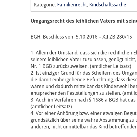
Kategorie:
Familienrecht
,
Kindschaftssache
Umgangsrecht des leiblichen Vaters mit sei
BGH, Beschluss vom 5.10.2016 – XII ZB 280/15
1. Allein der Umstand, dass sich die rechtlichen
seinem leiblichen Vater zuzulassen, genügt nich
Nr. 1 BGB zurückzuweisen. (amtlicher Leitsatz)
2. Ist einziger Grund für das Scheitern des Umga
die damit einhergehende Befürchtung, dass dies
wären und dadurch mittelbar das Kindeswohl beei
entsprechenden Feststellungen zu stellen. (amtlic
3. Auch im Verfahren nach § 1686 a BGB hat das 
(amtlicher Leitsatz)
4. Vor einer Anhörung bzw. einer etwaigen Begut
grundsätzlich über seine wahre Abstammung zu un
anderen, nicht unmittelbar das Kind betreffenden