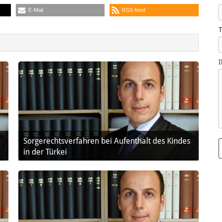
E-Mail
RSS-feed
I
Sorgerechtsverfahren bei Aufenthalt des Kindes
in der Türkei
l
t