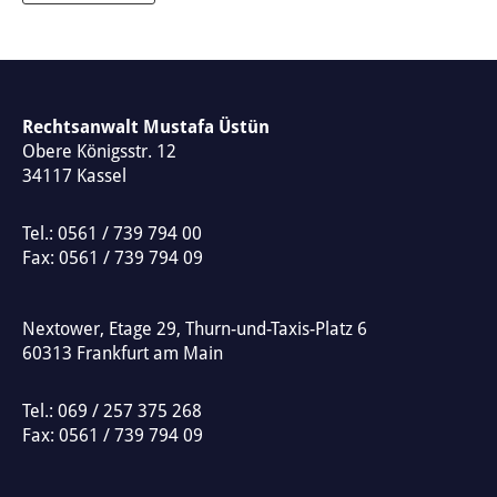
A
l
t
e
Rechtsanwalt Mustafa Üstün
Obere Königsstr. 12
r
34117
Kassel
n
a
Tel.:
0561 / 739 794 00
t
Fax: 0561 / 739 794 09
i
v
Nextower, Etage 29, Thurn-und-Taxis-Platz 6
e
60313
Frankfurt am Main
:
Tel.:
069 / 257 375 268
Fax: 0561 / 739 794 09