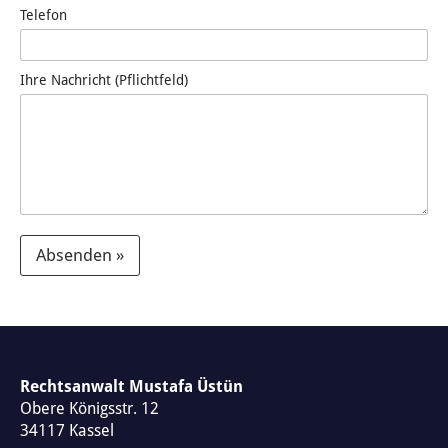
Telefon
Ihre Nachricht (Pflichtfeld)
Absenden »
A
l
t
e
Rechtsanwalt Mustafa Üstün
Obere Königsstr. 12
r
34117
Kassel
n