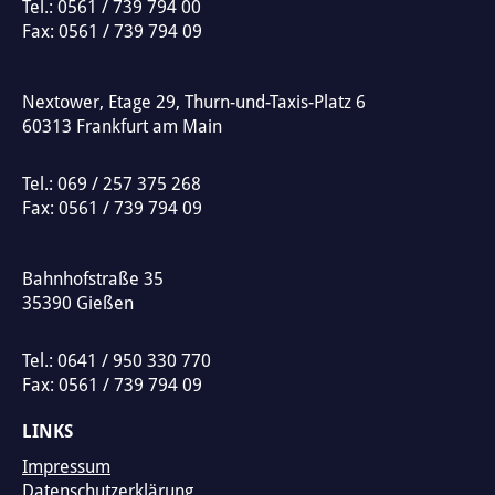
Tel.:
0561 / 739 794 00
t
Fax: 0561 / 739 794 09
i
v
Nextower, Etage 29, Thurn-und-Taxis-Platz 6
e
60313
Frankfurt am Main
:
Tel.:
069 / 257 375 268
Fax: 0561 / 739 794 09
Bahnhofstraße 35
35390
Gießen
Tel.:
0641 / 950 330 770
Fax: 0561 / 739 794 09
LINKS
Impressum
Datenschutzerklärung