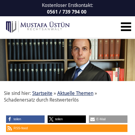
Kostenloser Erstkontakt:
0561 / 739 794 00
Sie sind hier:
Startseite
»
Aktuelle Themen
»
Schadenersatz durch Restwerterlös
teilen
teilen
E-Mail
RSS-feed