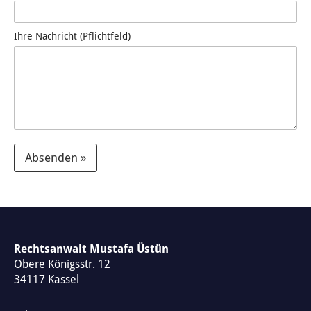
Ihre Nachricht (Pflichtfeld)
Absenden »
A
l
t
e
Rechtsanwalt Mustafa Üstün
Obere Königsstr. 12
r
34117
Kassel
n
a